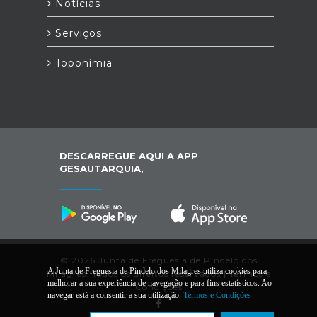
Notícias
Serviços
Toponímia
DESCARREGUE AQUI A APP
GESAUTARQUIA,
© 2026 Junta de Freguesia de Pindelo dos
A Junta de Freguesia de Pindelo dos Milagres utiliza cookies para
Milagres. Todos os direitos reservados |
Termos e
melhorar a sua experiência de navegação e para fins estatísticos. Ao
Condições
navegar está a consentir a sua utilização.
Termos e Condições