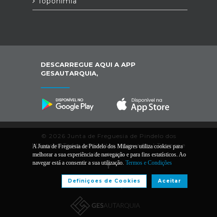
Toponímia
DESCARREGUE AQUI A APP
GESAUTARQUIA,
© 2026 Junta de Freguesia de Pindelo dos
Milagres. Todos os direitos reservados |
Termos e
A Junta de Freguesia de Pindelo dos Milagres utiliza cookies para
Condições
melhorar a sua experiência de navegação e para fins estatísticos. Ao
navegar está a consentir a sua utilização.
Termos e Condições
Definiçoes de Cookies
Aceitar
Desenvolvido por: