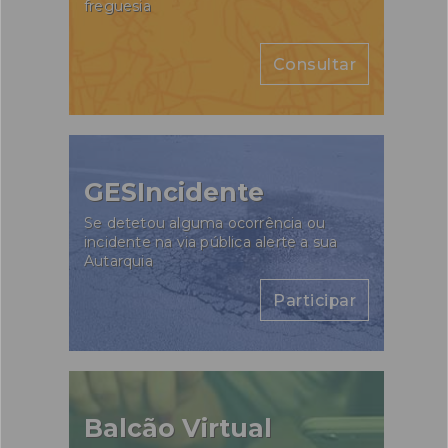
freguesia
Consultar
GESIncidente
Se detetou alguma ocorrência ou
incidente na via pública alerte a sua
Autarquia
Participar
Balcão Virtual