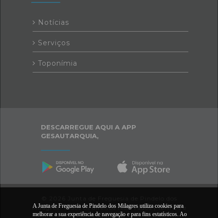
Notícias
Serviços
Toponímia
DESCARREGUE AQUI A APP
GESAUTARQUIA,
© 2026 Junta de Freguesia de Pindelo dos
A Junta de Freguesia de Pindelo dos Milagres utiliza cookies para
Milagres. Todos os direitos reservados |
Termos e
melhorar a sua experiência de navegação e para fins estatísticos. Ao
Condições