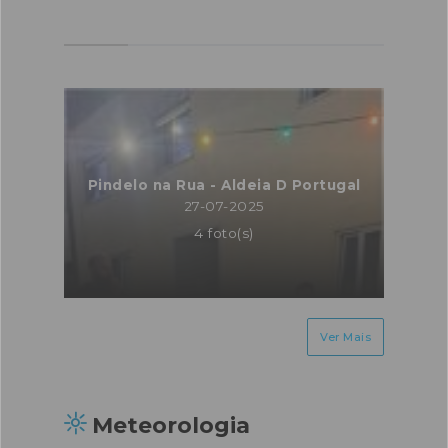
Pindelo na Rua - Aldeia D Portugal
27-07-2025
4 foto(s)
Ver Mais
Meteorologia