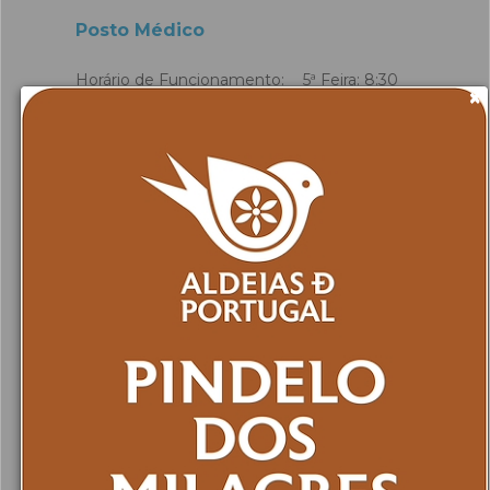
Posto Médico
Horário de Funcionamento: 5ª Feira: 8:30
×
às 11:45 horas
Ver mais...
Siga-nos no facebook
Farmácias de Serviço
Disponível por Telefone:
Farmácia da Misericórdia Santo António
Rua Correia de Oliveira, , 62 São Pedro do Sul