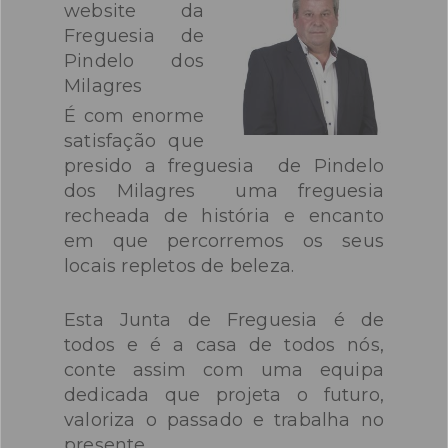
website da
dos d
Freguesia de
mecan
Pindelo dos
plata
Milagres
no s
É com enorme
Cent
satisfação que
disp
presido a freguesia de Pindelo
at
dos Milagres uma freguesia
link.
recheada de história e encanto
em que percorremos os seus
locais repletos de beleza.
Esta Junta de Freguesia é de
todos e é a casa de todos nós,
conte assim com uma equipa
dedicada que projeta o futuro,
valoriza o passado e trabalha no
presente.