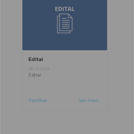
Edital
Edita
28-11-2025
26-06
Edital
Assem
Pinde
is...
Partilhar
Ver mais...
Partil