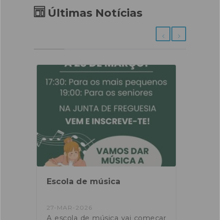
Últimas Notícias
be
Escola de música
CCDR
caus
ama
temp
27-MAR-2026
10-FE
a” é
A escola de música vai começar
A Co