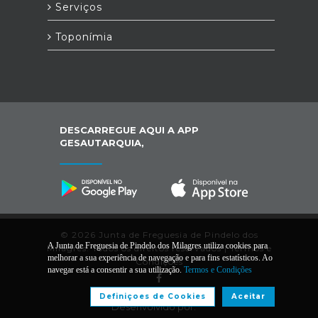
Serviços
Toponímia
DESCARREGUE AQUI A APP
GESAUTARQUIA,
© 2026 Junta de Freguesia de Pindelo dos
A Junta de Freguesia de Pindelo dos Milagres utiliza cookies para
Milagres. Todos os direitos reservados |
Termos e
melhorar a sua experiência de navegação e para fins estatísticos. Ao
Condições
navegar está a consentir a sua utilização.
Termos e Condições
Definiçoes de Cookies
Aceitar
Desenvolvido por: