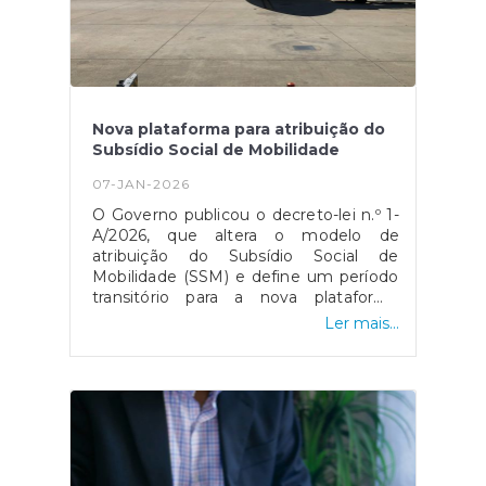
Nova plataforma para atribuição do
Subsídio Social de Mobilidade
07-JAN-2026
O Governo publicou o decreto-lei n.º 1-
A/2026, que altera o modelo de
atribuição do Subsídio Social de
Mobilidade (SSM) e define um período
transitório para a nova plataforma
eletrónica, a qual ficará disponível a
Ler mais...
partir de 8 de janeiro. A medida aplica-
se às viagens entre as regiões
autónomas e o continente, mantendo
os pagamentos nos balcões dos CTT
até que todas as funcionalidades
digitais estejam operacionais, previsto
para junho de 2026.O acesso à
plataforma será feito via