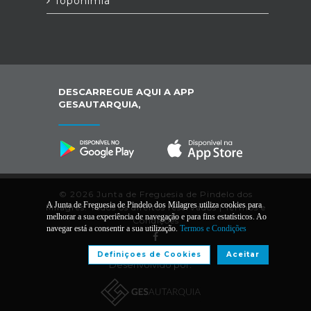
Toponímia
DESCARREGUE AQUI A APP
GESAUTARQUIA,
© 2026 Junta de Freguesia de Pindelo dos
A Junta de Freguesia de Pindelo dos Milagres utiliza cookies para
Milagres. Todos os direitos reservados |
Termos e
melhorar a sua experiência de navegação e para fins estatísticos. Ao
Condições
navegar está a consentir a sua utilização.
Termos e Condições
Definiçoes de Cookies
Aceitar
Desenvolvido por: