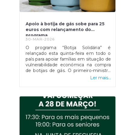
Apoio à botija de gás sobe para 25
euros com relançamento do
programa
30-MAR-2026
O programa “Botija Solidária” é
relançado esta quinta-feira em todo o
país para apoiar famílias em situação de
vulnerabilidade económica na compra
de botijas de gás. O primeiro-ministro
Luís Montenegro anunciou o aumento
Ler mais...
da comparticipação de 15 para 25 euros
durante os próximos três meses,
justificando a medida com o impacto
da guerra no Médio Oriente.