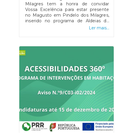
Milagres tem a honra de convidar
Vossa Excelência para estar presente
no Magusto em Pindelo dos Milagres,
inserido no programa de Aldeias de
Portugal, que decorrerá no próximo dia
Ler mais...
17 de Novembro, Domingo, a partir das
14h30.Contamos desde já com a Vossa
presença.