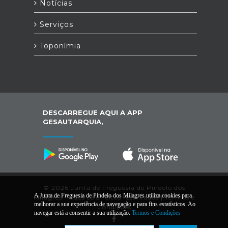
Notícias
Serviços
Toponímia
DESCARREGUE AQUI A APP
GESAUTARQUIA,
© 2026 Junta de Freguesia de Pindelo dos
A Junta de Freguesia de Pindelo dos Milagres utiliza cookies para
Milagres. Todos os direitos reservados |
Termos e
melhorar a sua experiência de navegação e para fins estatísticos. Ao
Condições
navegar está a consentir a sua utilização.
Termos e Condições