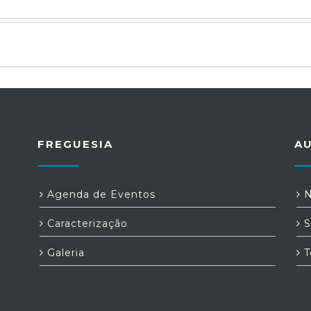
FREGUESIA
A
Agenda de Eventos
N
Caracterização
S
Galeria
T