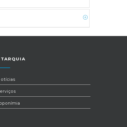
UTARQUIA
otícias
erviços
oponímia