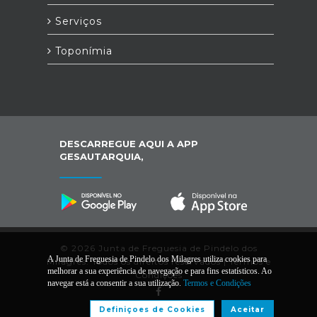
Serviços
Toponímia
DESCARREGUE AQUI A APP
GESAUTARQUIA,
© 2026 Junta de Freguesia de Pindelo dos
A Junta de Freguesia de Pindelo dos Milagres utiliza cookies para
Milagres. Todos os direitos reservados |
Termos e
melhorar a sua experiência de navegação e para fins estatísticos. Ao
Condições
navegar está a consentir a sua utilização.
Termos e Condições
Definiçoes de Cookies
Aceitar