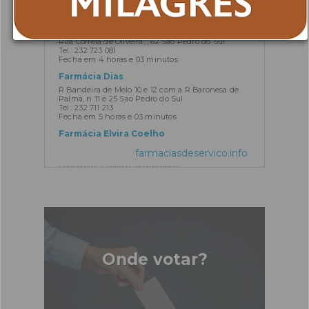
Tel.: 232 712 136
Fecha em 4 horas e 03 minutos
Farmácia da Misericórdia Santo António
Rua Correia de Oliveira, , 62 São Pedro do Sul
Tel.: 232 723 081
Fecha em 4 horas e 03 minutos
Farmácia Dias
R Bandeira de Melo 10 e 12 com a R Baronesa de
Palma, n 11 e 25 Sao Pedro do Sul
Tel.: 232 711 213
Fecha em 5 horas e 03 minutos
Farmácia Elvira Coelho
Rua Serpa Pinto, 931 Sao Pedro do Sul
farmaciasdeservico.info
Tel.: 232 728 003
Fecha em 4 horas e 03 minutos
Farmácia Eugénia Rito
Rua Principal Termas de São Pedro do Sul
Tel.: 232 728 013
Fecha em 4 horas e 33 minutos
Farmácia Pindelo dos Milagres
Largo Central, Edificio da Junta de Freguesia, S/N
Pindelo dos Milagres
Onde votar?
Tel.: 232 309 014
Fecha em 4 horas e 03 minutos
Farmácia Teixeira
Largo do Calvário Santa Cruz da Trapa