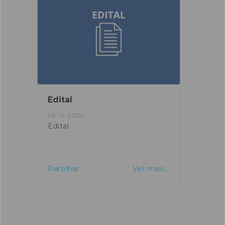
Edital
Edita
28-11-2025
26-06
Edital
Assem
Pinde
is...
Partilhar
Ver mais...
Partil