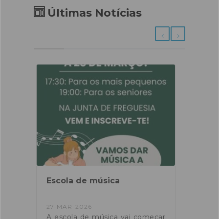
Últimas Notícias
be
Escola de música
CCDR
caus
ama
temp
27-MAR-2026
10-FE
a” é
A escola de música vai começar
A Co