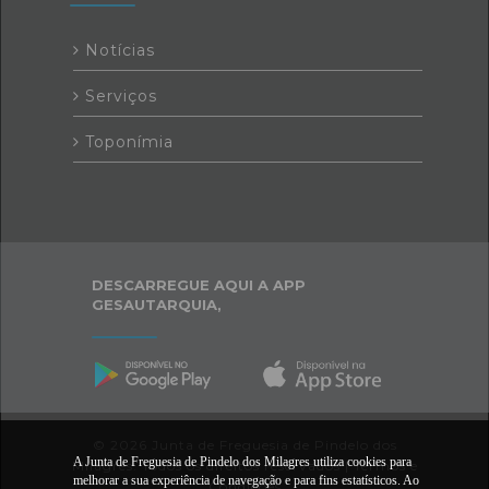
Notícias
Serviços
Toponímia
DESCARREGUE AQUI A APP
GESAUTARQUIA,
© 2026 Junta de Freguesia de Pindelo dos
A Junta de Freguesia de Pindelo dos Milagres utiliza cookies para
Milagres. Todos os direitos reservados |
Termos e
melhorar a sua experiência de navegação e para fins estatísticos. Ao
Condições