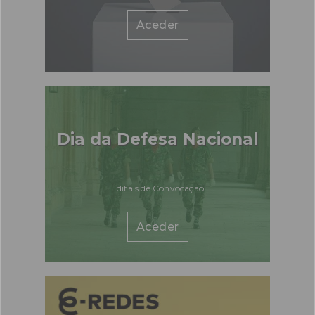
Tel.: 232 799 123
Fecha em 4 horas e 03 minutos
Aceder
Disponível por Telefone:
Farmácia da Misericórdia Santo António
Rua Correia de Oliveira, , 62 São Pedro do Sul
Tel.: 232 723 081
Dia da Defesa Nacional
Editais de Convocação
Aceder