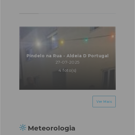
Pindelo na Rua - Aldeia D Portugal
27-07-2025
4 foto(s)
Ver Mais
Meteorologia