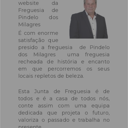
website da
dos d
Freguesia de
mecan
Pindelo dos
plata
Milagres
no s
É com enorme
Cent
satisfação que
disp
presido a freguesia de Pindelo
at
dos Milagres uma freguesia
link.
recheada de história e encanto
em que percorremos os seus
locais repletos de beleza.
Esta Junta de Freguesia é de
todos e é a casa de todos nós,
conte assim com uma equipa
dedicada que projeta o futuro,
valoriza o passado e trabalha no
presente.