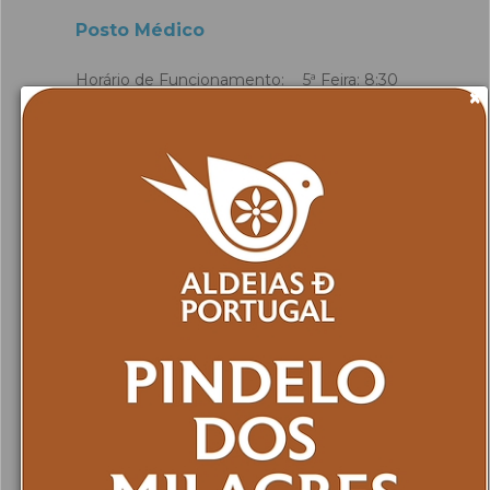
Posto Médico
Horário de Funcionamento: 5ª Feira: 8:30
×
às 11:45 horas
Ver mais...
Siga-nos no facebook
Farmácias de Serviço
Expediente:
Farmácia Arminda Silva
Lugar de Manhouce Manhouce