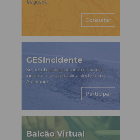
freguesia
Consultar
GESIncidente
Se detetou alguma ocorrência ou
incidente na via pública alerte a sua
Autarquia
Participar
Balcão Virtual